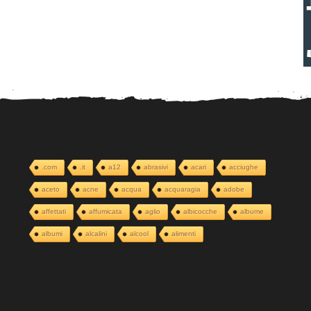
.com
.it
a12
abrasivi
acari
acciughe
aceto
acne
acqua
acquaragia
adobe
affettati
affumicata
aglio
albicocche
albume
albumi
alcalini
alcool
alimenti