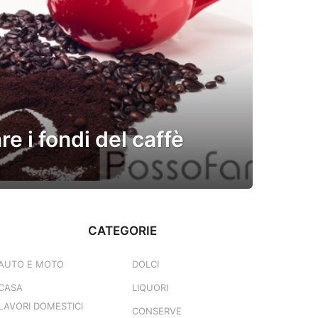
e i fondi del caffè
CATEGORIE
AUTO E MOTO
DOLCI
CASA
LIQUORI
LAVORI DOMESTICI
CONSERVE