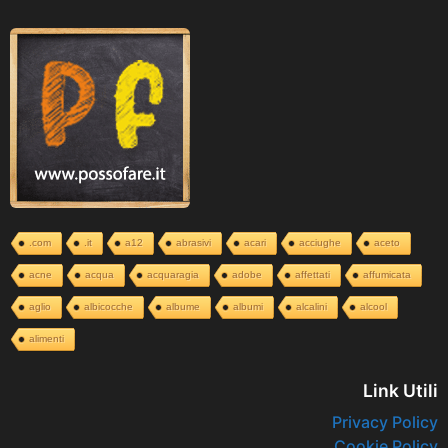
.com
.it
a12
abrasivi
acari
acciughe
aceto
acne
acqua
acquaragia
adobe
affettati
affumicata
aglio
albicocche
albume
albumi
alcalini
alcool
alimenti
Link Utili
Privacy Policy
Cookie Policy