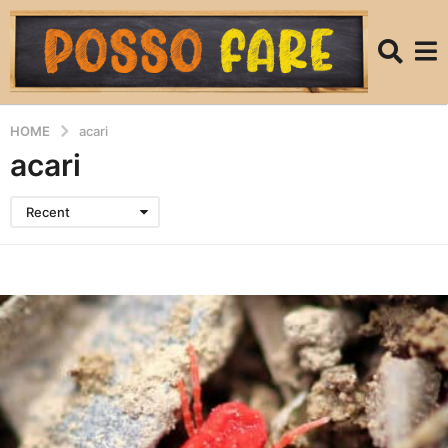
HOME
acari
acari
Recent