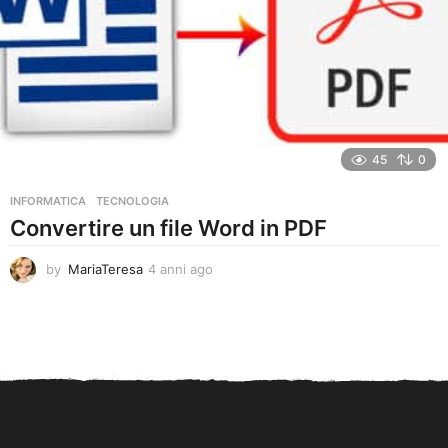
45
0
INFORMATICA
,
TECNOLOGIA
Convertire un file Word in PDF
by
MariaTeresa
4 anni ago
4
a
n
n
i
a
g
o