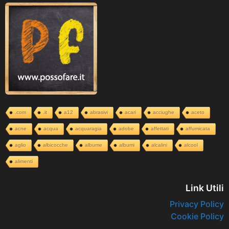
.com
.it
a12
abrasivi
acari
acciughe
aceto
acne
acqua
acquaragia
adobe
affettati
affumicata
aglio
albicocche
albume
albumi
alcalini
alcool
alimenti
Link Utili
Privacy Policy
Cookie Policy