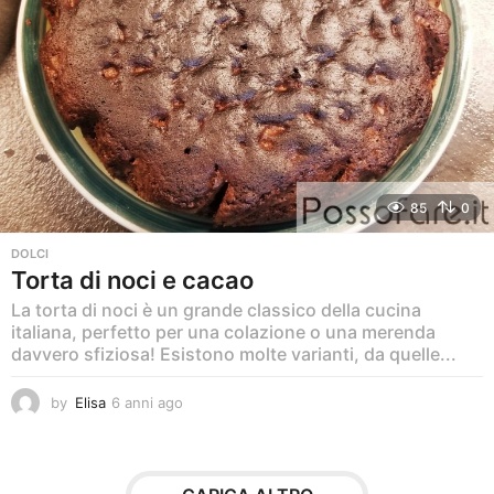
85
0
DOLCI
Torta di noci e cacao
La torta di noci è un grande classico della cucina
italiana, perfetto per una colazione o una merenda
davvero sfiziosa! Esistono molte varianti, da quelle...
by
Elisa
6 anni ago
6
a
n
n
i