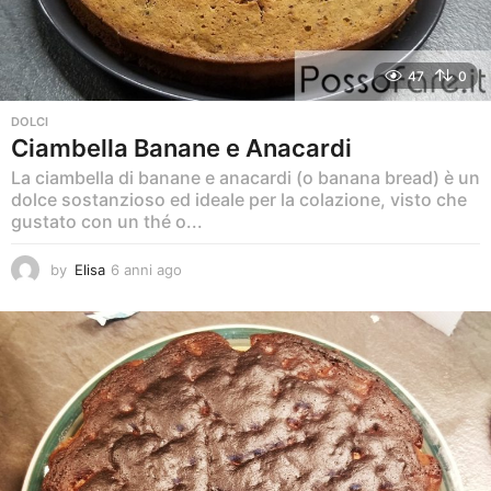
47
0
DOLCI
Ciambella Banane e Anacardi
La ciambella di banane e anacardi (o banana bread) è un
dolce sostanzioso ed ideale per la colazione, visto che
gustato con un thé o...
by
Elisa
6 anni ago
6
a
n
n
i
a
g
o