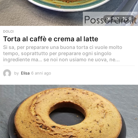
197
0
DOLCI
Torta al caffè e crema al latte
Si sa, per preparare una buona torta ci vuole molto
tempo, soprattutto per preparare ogni singolo
ingrediente ma… se noi non usiamo ne uova, ne...
by
Elisa
6 anni ago
6
a
n
n
i
a
g
o