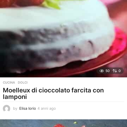
g
o
50
0
CUCINA
,
DOLCI
Moelleux di cioccolato farcita con
lamponi
by
Elisa Iorio
4 anni ago
4
a
n
n