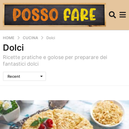
HOME
CUCINA
Dolci
Dolci
Ricette pratiche e golose per preparare dei
fantastici dolci
Recent