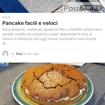
99
0
DOLCI
Pancake facili e veloci
Sicuramente, vedendo qualche film o telefilm americano
avrete notato le colazioni super abbondanti che si
fanno in America ed oggi vorrei mostrarvi una ricetta
di...
by
Elisa
6 anni ago
6
a
n
n
i
a
g
o