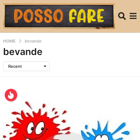
HOME
bevande
bevande
Recent