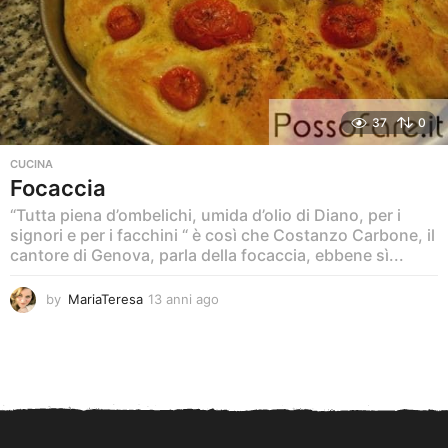
37
0
CUCINA
Focaccia
“Tutta piena d’ombelichi, umida d’olio di Diano, per i
signori e per i facchini “ è così che Costanzo Carbone, il
cantore di Genova, parla della focaccia, ebbene sì...
by
MariaTeresa
13 anni ago
1
3
a
n
n
i
a
g