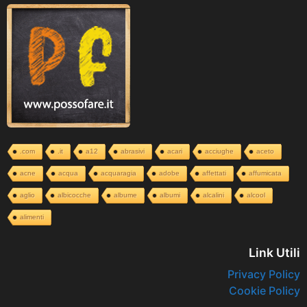
.com
.it
a12
abrasivi
acari
acciughe
aceto
acne
acqua
acquaragia
adobe
affettati
affumicata
aglio
albicocche
albume
albumi
alcalini
alcool
alimenti
Link Utili
Privacy Policy
Cookie Policy