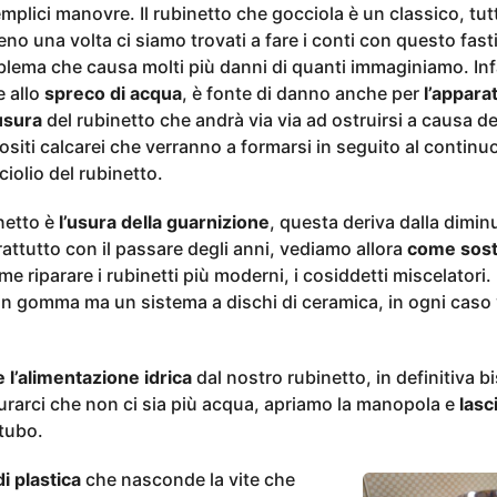
mplici manovre. Il rubinetto che gocciola è un classico, tutt
no una volta ci siamo trovati a fare i conti con questo fast
blema che causa molti più danni di quanti immaginiamo. Inf
e allo
spreco di acqua
, è fonte di danno anche per
l’apparat
usura
del rubinetto che andrà via via ad ostruirsi a causa de
siti calcarei che verranno a formarsi in seguito al continu
iolio del rubinetto.
netto è
l’usura della guarnizione
, questa deriva dalla dimi
ttutto con il passare degli anni, vediamo allora
come sost
 riparare i rubinetti più moderni, i cosiddetti miscelatori. 
in gomma ma un sistema a dischi di ceramica, in ogni caso 
e l’alimentazione idrica
dal nostro rubinetto, in definitiva 
urarci che non ci sia più acqua, apriamo la manopola e
las
tubo.
i plastica
che nasconde la vite che