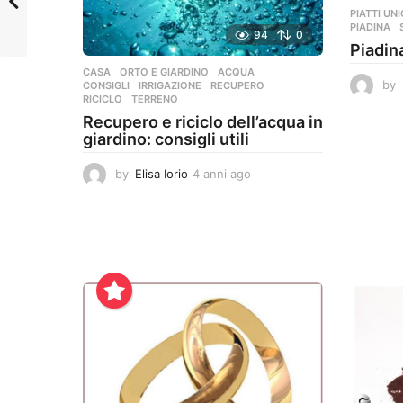
PIATTI UNI
PIADINA
,
94
0
Piadin
CASA
,
ORTO E GIARDINO
ACQUA
,
by
CONSIGLI
,
IRRIGAZIONE
,
RECUPERO
,
RICICLO
,
TERRENO
Recupero e riciclo dell’acqua in
giardino: consigli utili
by
Elisa Iorio
4 anni ago
4
a
n
n
i
a
g
o