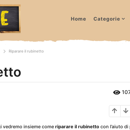
Home
Categorie
I
Riparare il rubinetto
etto
10
i vedremo insieme come
riparare il rubinetto
con l’aiuto d