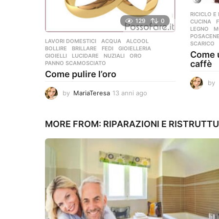
RICICLO E
129
0
CUCINA
,
LEGNO
,
M
POSACEN
LAVORI DOMESTICI
ACQUA
,
ALCOOL
,
SCARICO
BOLLIRE
,
BRILLARE
,
FEDI
,
GIOIELLERIA
,
Come ut
GIOIELLI
,
LUCIDARE
,
NUZIALI
,
ORO
,
caffè
PANNO SCAMOSCIATO
Come pulire l’oro
by
by
MariaTeresa
13 anni ago
1
3
a
n
MORE FROM:
RIPARAZIONI E RISTRUTT
n
i
a
g
o