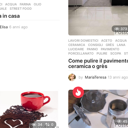
CI
ACQUA
,
FARINA
,
OLIO
,
SALE
,
STREET FOOD
a in casa
Elisa
6 anni ago
6
373
a
n
LAVORI DOMESTICI
ACETO
,
ACQUA
n
CERAMICA
,
CONSIGLI
,
GRÈS
,
LANA
i
LUCIDARE
,
PANNO
,
PAVIMENTO
,
PORCELLANATO
,
PULIRE
,
SCOPA
,
S
a
g
Come pulire il pavimento
o
ceramica o grès
by
MariaTeresa
13 anni ago
45
34
0