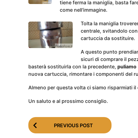
tiene ferma la maniglia, basta far
come nell’immagine.
Tolta la maniglia trover
centrale, svitandolo con
cartuccia da sostituire.
A questo punto prendia
sicuri di comprare il pe
basterà sostituirla con la precedente,
puliamo 
nuova cartuccia, rimontare i componenti del rub
Almeno per questa volta ci siamo risparmiati il 
Un saluto e al prossimo consiglio.
P
PREVIOUS POST
o