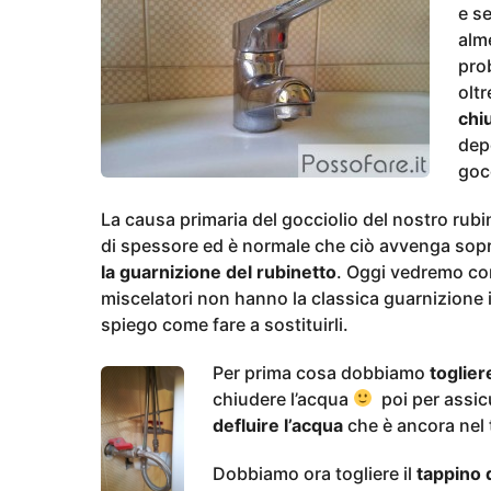
g
e se
o
a
alme
n
pro
n
oltr
i
chi
a
depo
g
gocc
o
La causa primaria del gocciolio del nostro rubi
di spessore ed è normale che ciò avvenga sopra
la guarnizione del rubinetto
. Oggi vedremo come
miscelatori non hanno la classica guarnizione 
spiego come fare a sostituirli.
Per prima cosa dobbiamo
toglier
chiudere l’acqua
poi per assic
defluire l’acqua
che è ancora nel 
Dobbiamo ora togliere il
tappino d