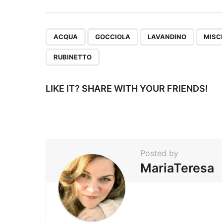
s
t
P
,
,
,
ACQUA
GOCCIOLA
LAVANDINO
MISC
a
RUBINETTO
g
i
LIKE IT? SHARE WITH YOUR FRIENDS!
n
a
t
i
Posted by
o
MariaTeresa
n