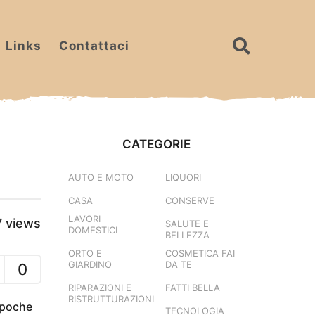
Links
Contattaci
CATEGORIE
AUTO E MOTO
LIQUORI
CASA
CONSERVE
LAVORI
7
views
SALUTE E
DOMESTICI
BELLEZZA
ORTO E
COSMETICA FAI
GIARDINO
DA TE
0
RIPARAZIONI E
FATTI BELLA
RISTRUTTURAZIONI
i poche
TECNOLOGIA