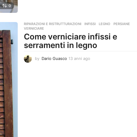
n
0
i
a
g
RIPARAZIONI E RISTRUTTURAZIONI
INFISSI
,
LEGNO
,
PERSIANE
,
o
VERNICIARE
Come verniciare infissi e
serramenti in legno
by
Dario Guasco
13 anni ago
1
3
a
n
n
i
a
g
o