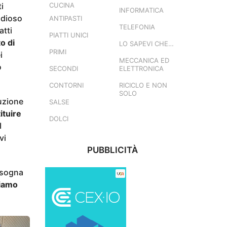
i
CUCINA
INFORMATICA
idioso
ANTIPASTI
TELEFONIA
atti
PIATTI UNICI
o di
LO SAPEVI CHE…
PRIMI
i
MECCANICA ED
o
SECONDI
ELETTRONICA
CONTORNI
RICICLO E NON
SOLO
nuzione
SALSE
ituire
DOLCI
I
vi
PUBBLICITÀ
bisogna
ciamo