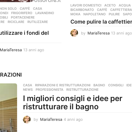
LAVORI DOMESTICI
ACETO
,
ACQUA
 NON SOLO
CAFFÈ
,
CASA
,
BICARBONATO
,
CAFFÈ
,
CAFFETTIERA
FONDI
,
FRIGORIFERO
,
LAVANDINO
,
MOKA
,
NAPOLETANO
,
PULIRE
,
SAPO
OBILI
,
PORTACENERE
,
Come pulire la caffettie
ERE
,
RICICLARE
,
RUTILIZZARE
,
ilizzare i fondi del
by
MariaTeresa
13 anni ago
MariaTeresa
13 anni ago
1
3
a
n
n
URAZIONI
i
a
CASA
,
RIPARAZIONI E RISTRUTTURAZIONI
BAGNO
,
CONSIGLI
,
IDE
g
NEWS
,
PROFESSIONISTA
,
RISTRUTTURAZIONE
o
I migliori consigli e idee per
ristrutturare il bagno
by
MariaTeresa
4 anni ago
4
a
n