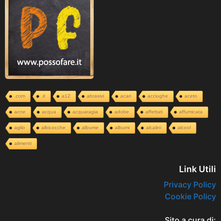
.com
.it
a12
abrasivi
acari
acciughe
aceto
acne
acqua
acquaragia
adobe
affettati
affumicata
aglio
albicocche
albume
albumi
alcalini
alcool
alimenti
Link Utili
Privacy Policy
Cookie Policy
Sito a cura di: