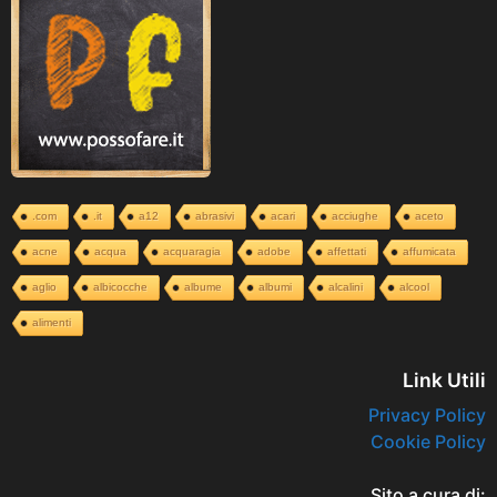
.com
.it
a12
abrasivi
acari
acciughe
aceto
acne
acqua
acquaragia
adobe
affettati
affumicata
aglio
albicocche
albume
albumi
alcalini
alcool
alimenti
Link Utili
Privacy Policy
Cookie Policy
Sito a cura di: