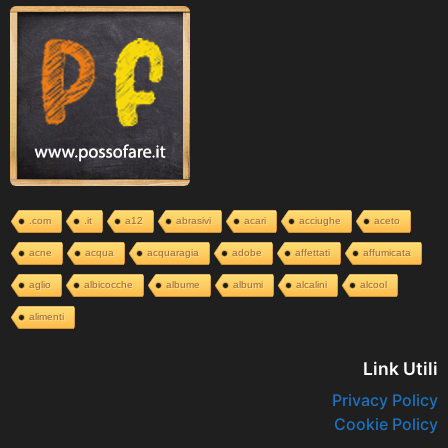
.com
.it
a12
abrasivi
acari
acciughe
aceto
acne
acqua
acquaragia
adobe
affettati
affumicata
aglio
albicocche
albume
albumi
alcalini
alcool
alimenti
Link Utili
Privacy Policy
Cookie Policy