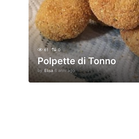
61
0
Polpette di Tonno
by
Elisa
6 anni ago
6
a
n
n
i
a
g
o