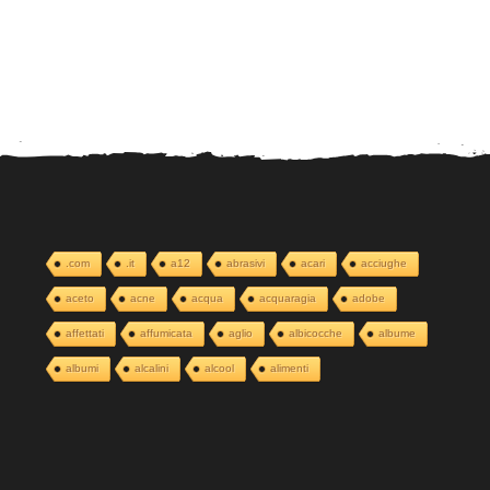
.com
.it
a12
abrasivi
acari
acciughe
aceto
acne
acqua
acquaragia
adobe
affettati
affumicata
aglio
albicocche
albume
albumi
alcalini
alcool
alimenti