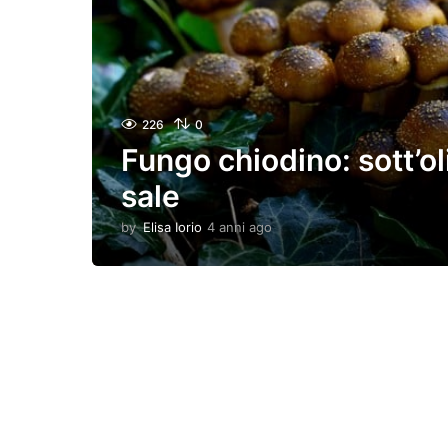
226
0
Fungo chiodino: sott’ol
sale
by
Elisa Iorio
4 anni ago
4
a
n
n
i
a
g
o