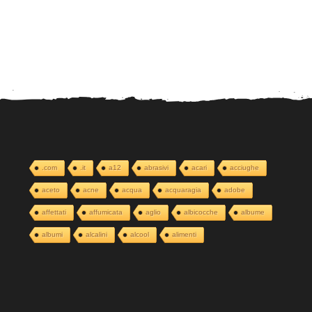
.com
.it
a12
abrasivi
acari
acciughe
aceto
acne
acqua
acquaragia
adobe
affettati
affumicata
aglio
albicocche
albume
albumi
alcalini
alcool
alimenti