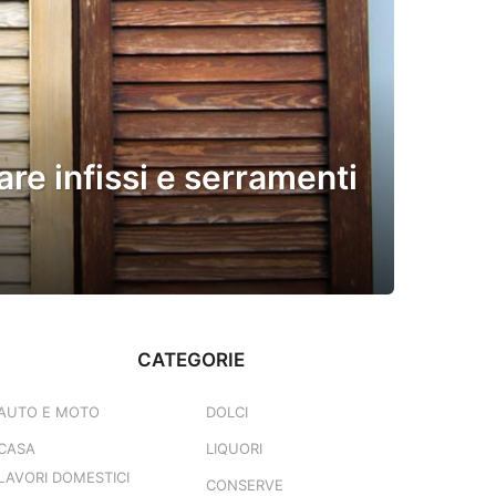
re infissi e serramenti
CATEGORIE
AUTO E MOTO
DOLCI
CASA
LIQUORI
LAVORI DOMESTICI
CONSERVE