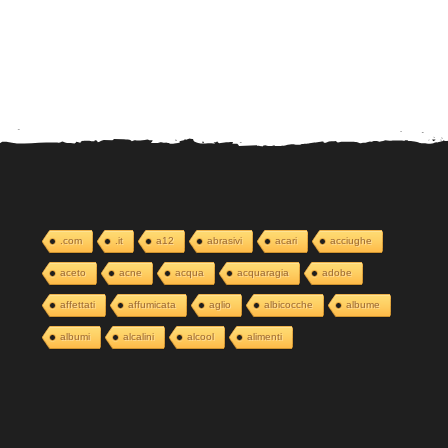
.com
.it
a12
abrasivi
acari
acciughe
aceto
acne
acqua
acquaragia
adobe
affettati
affumicata
aglio
albicocche
albume
albumi
alcalini
alcool
alimenti