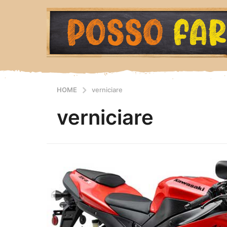
HOME
verniciare
verniciare