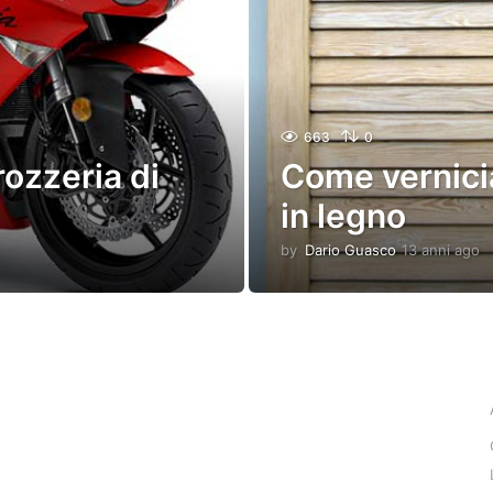
663
0
rozzeria di
Come vernicia
in legno
by
Dario Guasco
13 anni ago
1
3
a
n
n
i
a
g
o