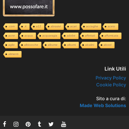
.com
.it
a12
abrasivi
acari
acciughe
aceto
acne
acqua
acquaragia
adobe
affettati
affumicata
aglio
albicocche
albume
albumi
alcalini
alcool
alimenti
Link Utili
Privacy Policy
Cookie Policy
Sito a cura di:
Made Web Solutions