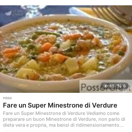
n
n
i
a
g
o
65
0
PRIMI
Fare un Super Minestrone di Verdure
Fare un Super Minestrone di Verdure Vediamo come
preparare un buon Minestrone di Verdure, non parlo di
dieta vera e propria, ma bensì di ridimensionamento...