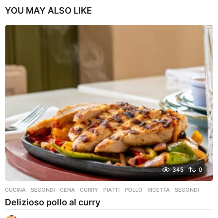
YOU MAY ALSO LIKE
345
0
CUCINA
,
SECONDI
CENA
,
CURRY
,
PIATTI
,
POLLO
,
RICETTA
,
SECONDI
Delizioso pollo al curry