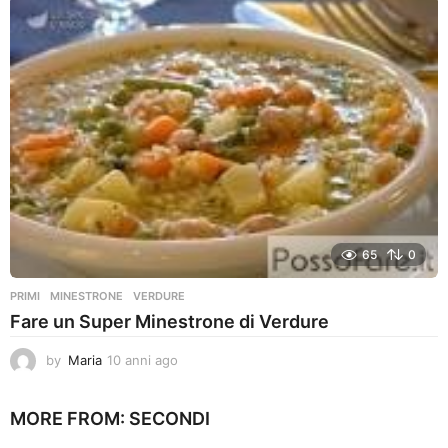
n
i
a
g
o
65
0
PRIMI
MINESTRONE
,
VERDURE
Fare un Super Minestrone di Verdure
by
Maria
10 anni ago
1
0
a
MORE FROM:
SECONDI
n
n