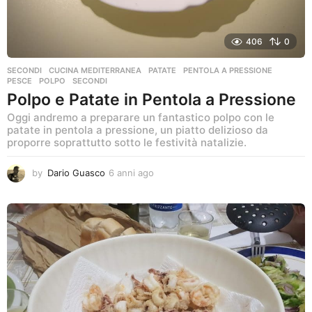
406
0
SECONDI
CUCINA MEDITERRANEA
,
PATATE
,
PENTOLA A PRESSIONE
,
PESCE
,
POLPO
,
SECONDI
Polpo e Patate in Pentola a Pressione
Oggi andremo a preparare un fantastico polpo con le
patate in pentola a pressione, un piatto delizioso da
proporre soprattutto sotto le festività natalizie.
by
Dario Guasco
6 anni ago
6
a
n
n
i
a
g
o