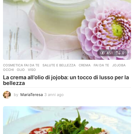
451
0
COSMETICA FAI DA TE
,
SALUTE E BELLEZZA
CREMA
,
FAI DA TE
,
JOJOBA
,
OCCHI
,
OLIO
,
VISO
La crema all’olio di jojoba: un tocco di lusso per la
bellezza
by
MariaTeresa
3 anni ago
3
a
n
n
i
a
g