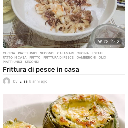
75
0
CUCINA
,
PIATTI UNICI
,
SECONDI
CALAMARI
,
CUCINA
,
ESTATE
,
FATTO IN CASA
,
FRITTO
,
FRITTURA DI PESCE
,
GAMBERONI
,
OLIO
,
PIATTI UNICI
,
SECONDI
Frittura di pesce in casa
by
Elisa
6 anni ago
6
a
n
n
i
a
g
o