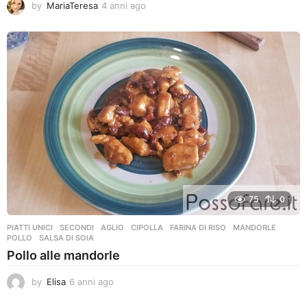
by
MariaTeresa
4 anni ago
4
a
n
n
i
a
g
o
75
0
PIATTI UNICI
,
SECONDI
AGLIO
,
CIPOLLA
,
FARINA DI RISO
,
MANDORLE
,
POLLO
,
SALSA DI SOIA
Pollo alle mandorle
by
Elisa
6 anni ago
6
a