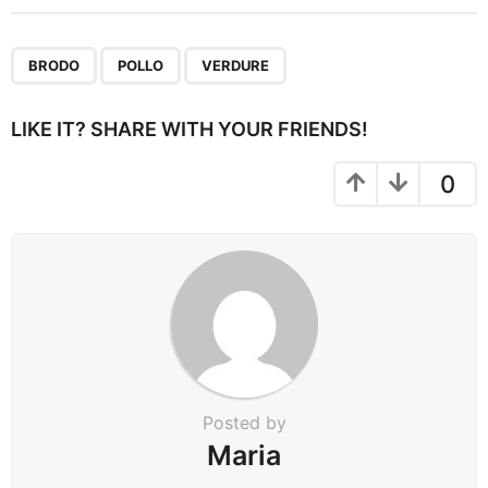
t
P
,
,
a
BRODO
POLLO
VERDURE
g
i
LIKE IT? SHARE WITH YOUR FRIENDS!
n
a
0
t
i
o
n
Posted by
Maria