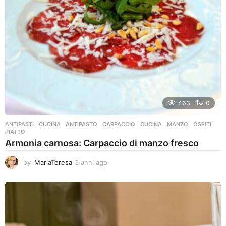
o
463
0
ANTIPASTI
,
CUCINA
ANTIPASTO
,
CARPACCIO
,
CUCINA
,
MANZO
,
OSPITI
,
PIATTO
Armonia carnosa: Carpaccio di manzo fresco
by
MariaTeresa
3 anni ago
3
a
n
n
i
a
g