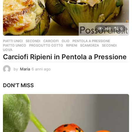
368
0
PIATTI UNICI
,
SECONDI
CARCIOFI
,
OLIO
,
PENTOLA A PRESSIONE
,
PIATTO UNICO
,
PROSCIUTTO COTTO
,
RIPIENI
,
SCAMORZA
,
SECONDI
,
UOVA
Carciofi Ripieni in Pentola a Pressione
by
Maria
6 anni ago
6
a
n
DON'T MISS
n
i
a
g
o