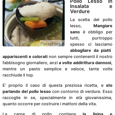
Pollo Lesso in
i
Insalata e
Verdure
a
g
La scelta del pollo
o
lesso,
Mangiare
sano
è obbligo per
tutti, purtroppo
spesso ci lasciamo
abbagliare da piatti
appariscenti e colorati
non sempre contenenti il nostro
fabbisogno giornaliero, anzi
a volte addirittura dannosi
,
mentre un pasto semplice e veloce, tante volte
racchiude il top.
E’ proprio il caso di questa preziosa ricetta, e
sto
parlando del pollo lesso
con contorno di verdure. Esso
raccoglie in se, specialmente in età giovanissima,
quanto occorre per costruire i mattoni della vita.
La carne di pollo contiene
la lisina e