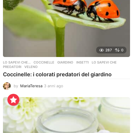
287
0
LO SAPEVI CHE...
COCCINELLE
,
GIARDINO
,
INSETTI
,
LO SAPEVI CHE
,
PREDATORI
,
VELENO
Coccinelle: i colorati predatori del giardino
by
MariaTeresa
3 anni ago
3
a
n
n
i
a
g
o