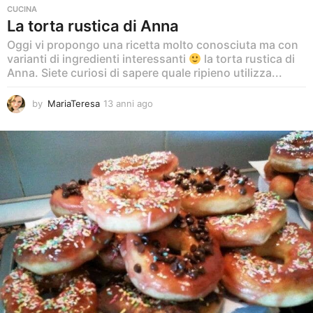
CUCINA
La torta rustica di Anna
Oggi vi propongo una ricetta molto conosciuta ma con
varianti di ingredienti interessanti
la torta rustica di
Anna. Siete curiosi di sapere quale ripieno utilizza...
by
MariaTeresa
13 anni ago
1
3
a
n
n
i
a
g
o