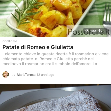
g
o
100
0
CONTORNI
Patate di Romeo e Giulietta
L’elemento chiave in questa ricetta è il rosmarino e viene
chiamata patate di Romeo e Giulietta perchè nel
medioevo il rosmarino era il simbolo dell’amore. La...
by
MariaTeresa
13 anni ago
1
3
a
n
n
i
a
g