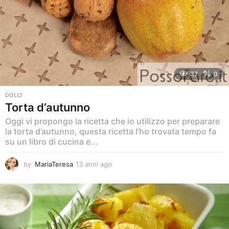
37
0
DOLCI
Torta d’autunno
Oggi vi propongo la ricetta che io utilizzo per preparare
la torta d’autunno, questa ricetta l’ho trovata tempo fa
su un libro di cucina e...
by
MariaTeresa
13 anni ago
1
3
a
n
n
i
a