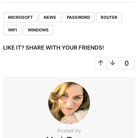
t
P
,
,
,
,
,
a
MICROSOFT
NEWS
PASSWORD
ROUTER
g
WIFI
WINDOWS
i
n
LIKE IT? SHARE WITH YOUR FRIENDS!
a
t
0
i
o
n
Posted by