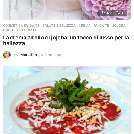
451
0
COSMETICA FAI DA TE
,
SALUTE E BELLEZZA
CREMA
,
FAI DA TE
,
JOJOBA
,
OCCHI
,
OLIO
,
VISO
La crema all’olio di jojoba: un tocco di lusso per la
bellezza
by
MariaTeresa
3 anni ago
3
a
n
n
i
a
g
o