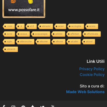
.com
.it
a12
abrasivi
acari
acciughe
aceto
acne
acqua
acquaragia
adobe
affettati
affumicata
aglio
albicocche
albume
albumi
alcalini
alcool
alimenti
Link Utili
Privacy Policy
Cookie Policy
Sito a cura di:
Made Web Solutions