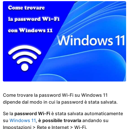
i
a
g
o
Come trovare la password Wi-Fi su Windows 11
dipende dal modo in cui la password è stata salvata.
Se la
password Wi-Fi
è stata salvata automaticamente
su
Windows 11
,
è possibile trovarla
andando su
Impostazioni > Rete e Internet > Wi-Fi.