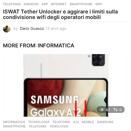
TELEFONIA
ANDROID
,
APP
,
INTERNET
,
SMARTPHONE
,
WIFI
ISWAT Tether Unlocker e aggirare i limiti sulla
condivisione wifi degli operatori mobili
by
Dario Guasco
13 anni ago
1
3
a
MORE FROM:
INFORMATICA
n
n
i
a
g
o
67
0
INFORMATICA
,
TECNOLOGIA
,
TELEFONIA
A12
,
MOBILE
,
SAMSUNG
,
SMARTPHONE
,
TELEFONIA
,
TENOLOGIA