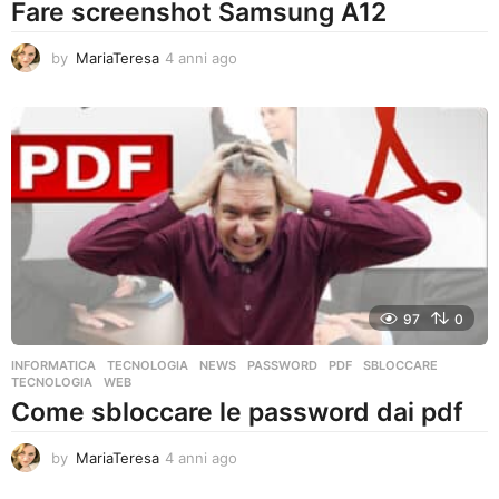
Fare screenshot Samsung A12
by
MariaTeresa
4 anni ago
4
a
n
n
i
a
g
o
97
0
INFORMATICA
,
TECNOLOGIA
NEWS
,
PASSWORD
,
PDF
,
SBLOCCARE
,
TECNOLOGIA
,
WEB
Come sbloccare le password dai pdf
by
MariaTeresa
4 anni ago
4
a