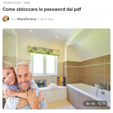
TECNOLOGIA
,
WEB
Come sbloccare le password dai pdf
by
MariaTeresa
4 anni ago
4
a
n
n
i
a
g
o
68
0