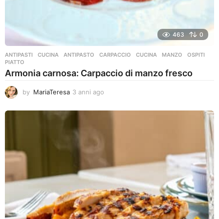
463
0
ANTIPASTI
,
CUCINA
ANTIPASTO
,
CARPACCIO
,
CUCINA
,
MANZO
,
OSPITI
,
PIATTO
Armonia carnosa: Carpaccio di manzo fresco
by
MariaTeresa
3 anni ago
3
a
n
n
i
a
g
o