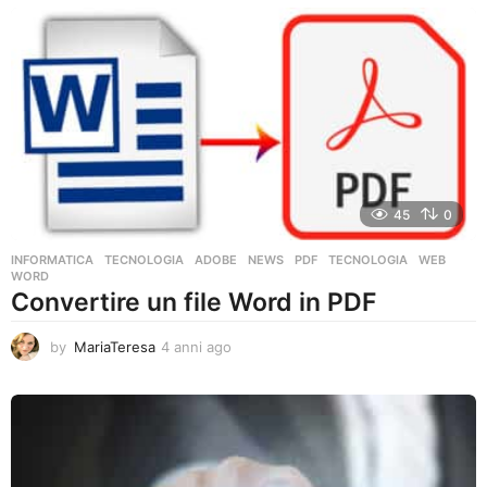
n
n
i
a
g
o
45
0
INFORMATICA
,
TECNOLOGIA
ADOBE
,
NEWS
,
PDF
,
TECNOLOGIA
,
WEB
,
WORD
Convertire un file Word in PDF
by
MariaTeresa
4 anni ago
4
a
n
n
i
a
g