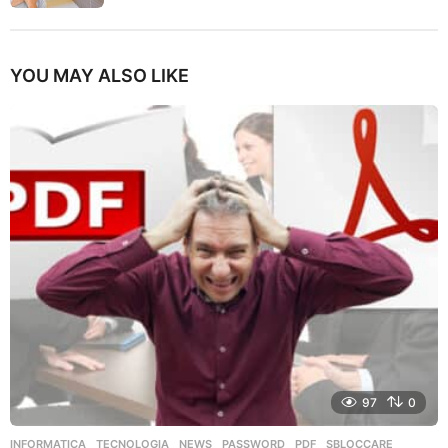
YOU MAY ALSO LIKE
97
0
INFORMATICA
,
TECNOLOGIA
NEWS
,
PASSWORD
,
PDF
,
SBLOCCARE
,