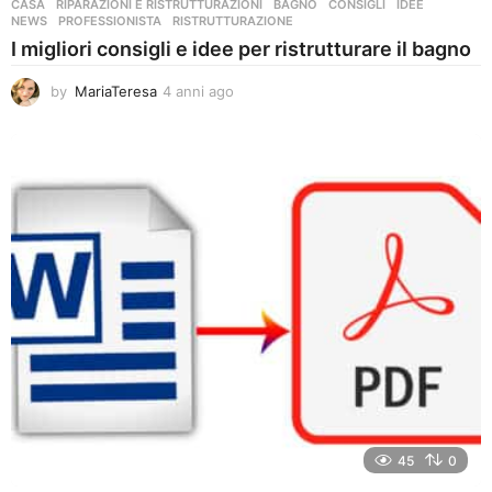
CASA
,
RIPARAZIONI E RISTRUTTURAZIONI
BAGNO
,
CONSIGLI
,
IDEE
,
NEWS
,
PROFESSIONISTA
,
RISTRUTTURAZIONE
I migliori consigli e idee per ristrutturare il bagno
by
MariaTeresa
4 anni ago
4
a
n
n
i
a
g
o
45
0