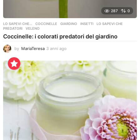
287
0
LO SAPEVI CHE...
COCCINELLE
,
GIARDINO
,
INSETTI
,
LO SAPEVI CHE
,
PREDATORI
,
VELENO
Coccinelle: i colorati predatori del giardino
by
MariaTeresa
3 anni ago
3
a
n
n
i
a
g
o