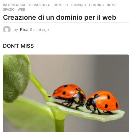
INFORMATICA
,
TECNOLOGIA
.COM
,
.IT
,
DOMINIO
,
HOSTING
,
NOME
,
SPAZIO
,
WEB
Creazione di un dominio per il web
by
Elisa
6 anni ago
6
a
n
DON'T MISS
n
i
a
g
o