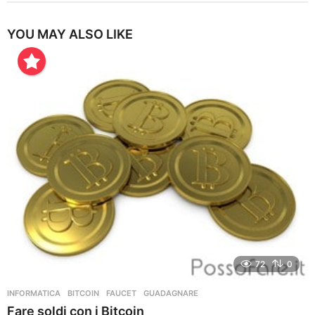
YOU MAY ALSO LIKE
72
0
INFORMATICA
BITCOIN
,
FAUCET
,
GUADAGNARE
Fare soldi con i Bitcoin