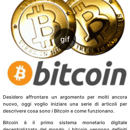
n
n
i
a
g
o
Desidero affrontare un argomento per molti ancora
nuovo, oggi voglio iniziare una serie di articoli per
descrivere cosa sono i Bitcoin e come funzionano.
Bitcoin è il primo sistema monetario digitale
decentralizzato del mondo, i bitcoin vengono definiti