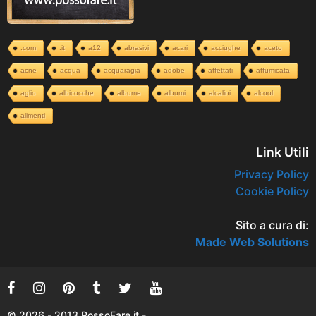
.com
.it
a12
abrasivi
acari
acciughe
aceto
acne
acqua
acquaragia
adobe
affettati
affumicata
aglio
albicocche
albume
albumi
alcalini
alcool
alimenti
Link Utili
Privacy Policy
Cookie Policy
Sito a cura di:
Made Web Solutions
© 2026 - 2013 PossoFare.it -