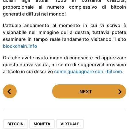
proporzionale al numero complessivo di bitcoin
generati e diffusi nel mondo!
L’attuale andamento al momento in cui vi scrivo è
visionabile nell’immagine qui a destra, tuttavia potete
esaminare in tempo reale l’andamento visitando il sito
blockchain.info
Ora che avete avuto modo di conoscere ed apprezzare
questa nuova valuta, mi sento di suggerirvi il prossimo
articolo in cui descrivo
come guadagnare con i bitcoin
.
P
NEXT
o
s
t
P
,
,
a
BITCOIN
MONETA
VIRTUALE