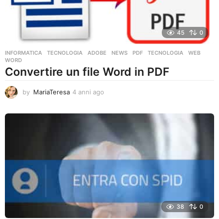
45
0
INFORMATICA
,
TECNOLOGIA
ADOBE
,
NEWS
,
PDF
,
TECNOLOGIA
,
WEB
,
WORD
Convertire un file Word in PDF
by
MariaTeresa
4 anni ago
4
a
n
n
i
a
g
o
38
0