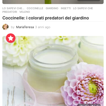
LO SAPEVI CHE...
COCCINELLE
,
GIARDINO
,
INSETTI
,
LO SAPEVI CHE
,
PREDATORI
,
VELENO
Coccinelle: i colorati predatori del giardino
by
MariaTeresa
3 anni ago
3
a
n
n
i
a
g
o