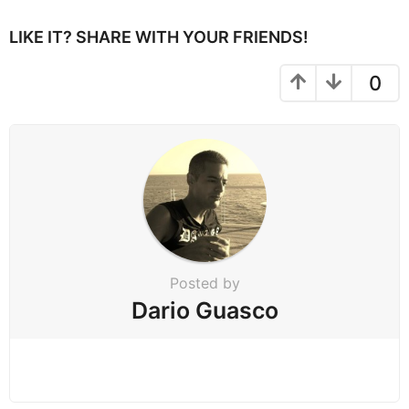
g
i
LIKE IT? SHARE WITH YOUR FRIENDS!
n
a
0
t
i
o
n
Posted by
Dario Guasco