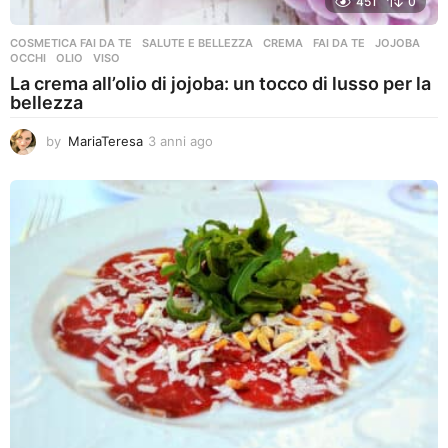
451
0
COSMETICA FAI DA TE
,
SALUTE E BELLEZZA
CREMA
,
FAI DA TE
,
JOJOBA
,
OCCHI
,
OLIO
,
VISO
La crema all’olio di jojoba: un tocco di lusso per la
bellezza
by
MariaTeresa
3 anni ago
3
a
n
n
i
a
g
o