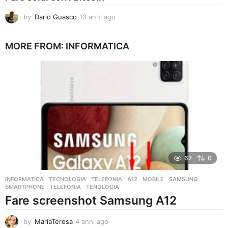
by
Dario Guasco
13 anni ago
1
3
a
MORE FROM:
INFORMATICA
n
n
i
a
g
o
67
0
INFORMATICA
,
TECNOLOGIA
,
TELEFONIA
A12
,
MOBILE
,
SAMSUNG
,
SMARTPHONE
,
TELEFONIA
,
TENOLOGIA
Fare screenshot Samsung A12
by
MariaTeresa
4 anni ago
4