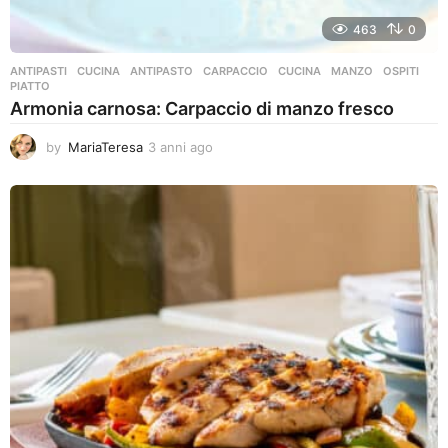
463
0
ANTIPASTI
,
CUCINA
ANTIPASTO
,
CARPACCIO
,
CUCINA
,
MANZO
,
OSPITI
,
PIATTO
Armonia carnosa: Carpaccio di manzo fresco
by
MariaTeresa
3 anni ago
3
a
n
n
i
a
g
o