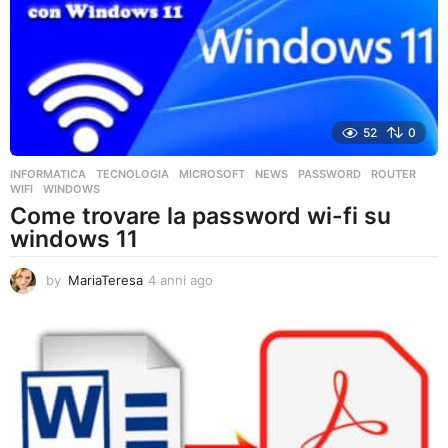
g
o
52
0
INFORMATICA
,
TECNOLOGIA
MICROSOFT
,
NEWS
,
PASSWORD
,
ROUTER
,
WIFI
,
WINDOWS
Come trovare la password wi-fi su
windows 11
by
MariaTeresa
4 anni ago
4
a
n
n
i
a
g
o