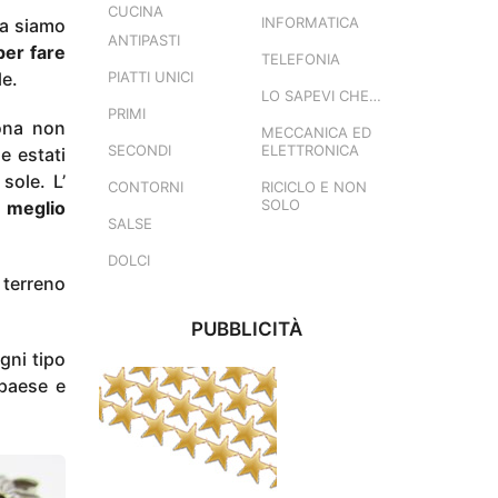
CUCINA
INFORMATICA
ra siamo
ANTIPASTI
 per fare
TELEFONIA
le.
PIATTI UNICI
LO SAPEVI CHE…
PRIMI
ona non
MECCANICA ED
SECONDI
ELETTRONICA
e estati
sole. L’
CONTORNI
RICICLO E NON
SOLO
,
meglio
SALSE
DOLCI
 terreno
PUBBLICITÀ
gni tipo
paese e