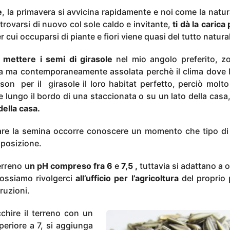
e
, la primavera si avvicina rapidamente e noi come la natu
itrovarsi di nuovo col sole caldo e invitante,
ti dà la carica
r cui occuparsi di piante e fiori viene quasi del tutto natura
 mettere i semi di girasole
nel mio angolo preferito, z
a ma contemporaneamente assolata perchè il clima dove l
on per il girasole il loro habitat perfetto, perciò molto 
e lungo il bordo di una staccionata o su un lato della casa
della casa.
iare la semina occorre conoscere un momento che tipo di
posizione.
erreno u
n pH compreso fra 6
e
7,5 ,
tuttavia si adattano a o
possiamo rivolgerci
all’ufficio per l’agricoltura
del proprio 
truzioni.
cchire il terreno con un
eriore a 7, si aggiunga