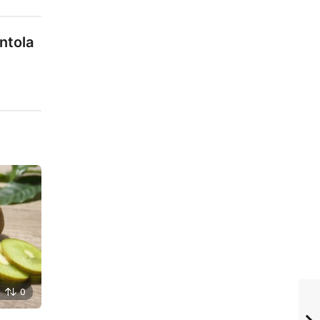
ntola
0