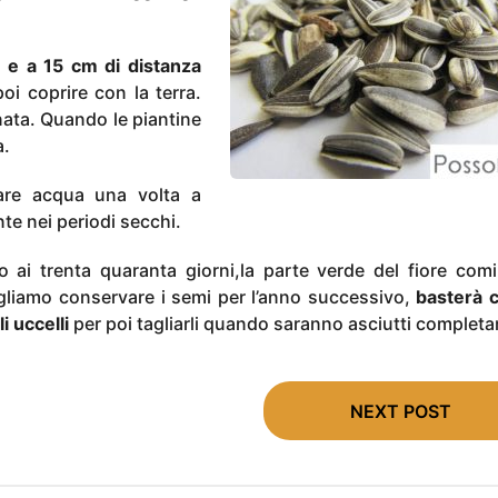
m e a 15 cm di distanza
oi coprire con la terra.
nata. Quando le piantine
a.
are acqua una volta a
e nei periodi secchi.
no ai trenta quaranta giorni,la parte verde del fiore com
gliamo conservare i semi per l’anno successivo,
basterà c
i uccelli
per poi tagliarli quando saranno asciutti complet
NEXT POST