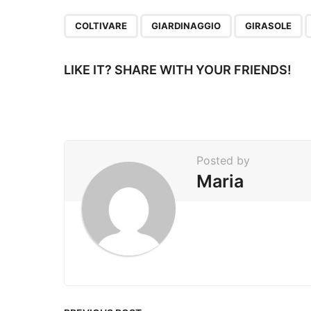
t
P
,
,
,
COLTIVARE
GIARDINAGGIO
GIRASOLE
a
g
LIKE IT? SHARE WITH YOUR FRIENDS!
i
n
a
t
Posted by
i
Maria
o
n