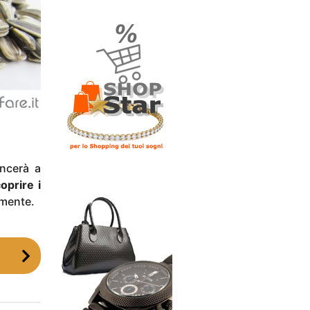
incerà a
oprire i
amente.