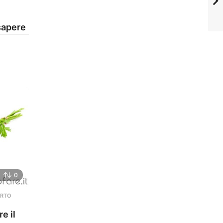
,
 sapere
0
RTO
,
e il