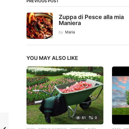
PREVIOUS POST
Zuppa di Pesce alla mia
Maniera
by
Maria
YOU MAY ALSO LIKE
61
0