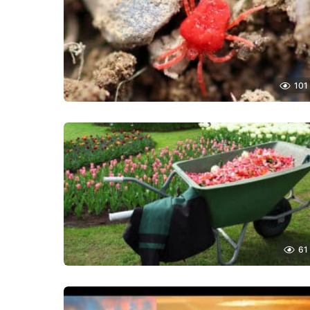
101
61