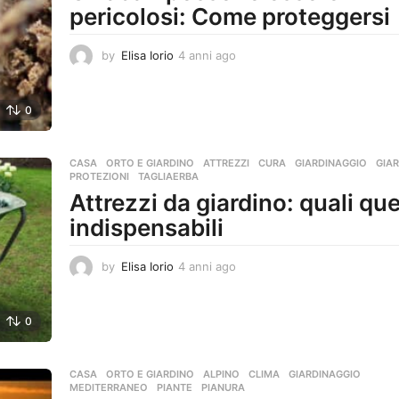
pericolosi: Come proteggersi
by
Elisa Iorio
4 anni ago
4
a
n
n
0
i
a
g
CASA
,
ORTO E GIARDINO
ATTREZZI
,
CURA
,
GIARDINAGGIO
,
GIA
o
PROTEZIONI
,
TAGLIAERBA
Attrezzi da giardino: quali quel
indispensabili
by
Elisa Iorio
4 anni ago
4
a
n
n
0
i
a
g
CASA
,
ORTO E GIARDINO
ALPINO
,
CLIMA
,
GIARDINAGGIO
,
o
MEDITERRANEO
,
PIANTE
,
PIANURA