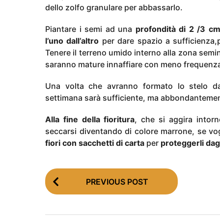
dello zolfo granulare per abbassarlo.
Piantare i semi ad una
profondità di 2 /3 c
l’uno dall’altro
per dare spazio a sufficienza,p
Tenere il terreno umido interno alla zona semi
saranno mature innaffiare con meno frequenz
Una volta che avranno formato lo stelo d
settimana sarà sufficiente, ma abbondantement
Alla fine della fioritura
, che si aggira intor
seccarsi diventando di colore marrone, se vo
fiori con sacchetti di carta
per
proteggerli dagl
P
PREVIOUS POST
o
s