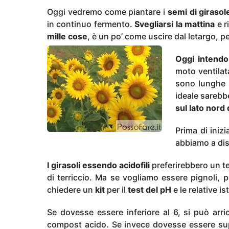
o
Oggi vedremo come piantare i
semi di girasol
n
in continuo fermento.
Svegliarsi la mattina
e r
i
mille cose
, è un po’ come uscire dal letargo, pe
a
g
Oggi intendo
o
moto ventilat
sono lunghe s
ideale sarebb
sul lato nord 
Prima di iniz
abbiamo a dis
I girasoli essendo acidofili
preferirebbero un t
di terriccio. Ma se vogliamo essere pignoli, 
chiedere un
kit
per il
test del pH
e le relative is
Se dovesse essere inferiore al 6, si può arri
compost acido. Se invece dovesse essere sup