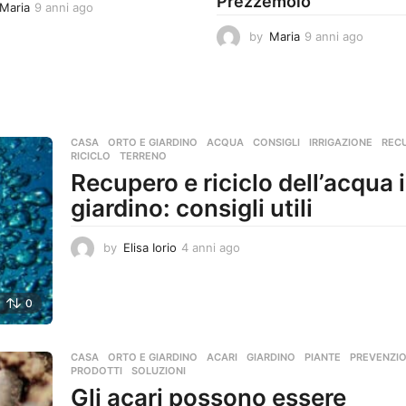
Prezzemolo
Maria
9 anni ago
9
a
by
Maria
9 anni ago
9
n
a
n
n
i
n
a
i
g
a
o
g
CASA
,
ORTO E GIARDINO
ACQUA
,
CONSIGLI
,
IRRIGAZIONE
,
REC
o
RICICLO
,
TERRENO
Recupero e riciclo dell’acqua 
giardino: consigli utili
by
Elisa Iorio
4 anni ago
4
a
n
n
0
i
a
g
CASA
,
ORTO E GIARDINO
ACARI
,
GIARDINO
,
PIANTE
,
PREVENZI
o
PRODOTTI
,
SOLUZIONI
Gli acari possono essere