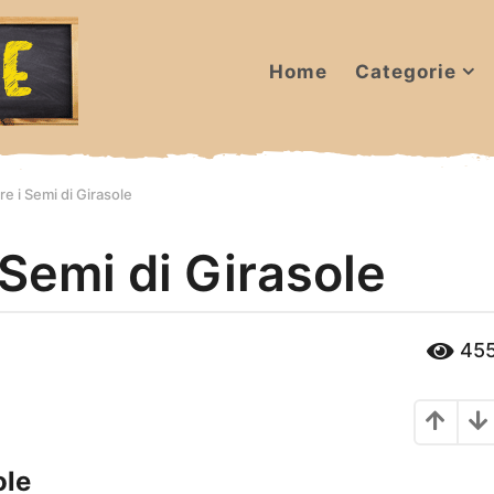
Home
Categorie
e i Semi di Girasole
Semi di Girasole
45
ole