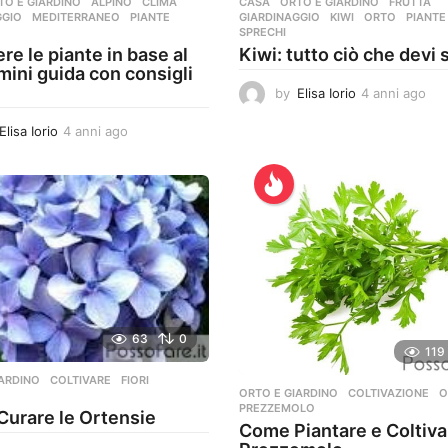
TO E GIARDINO
ALPINO
,
CLIMA
,
CASA
,
ORTO E GIARDINO
FRUTTA
,
GGIO
,
MEDITERRANEO
,
PIANTE
,
GIARDINAGGIO
,
KIWI
,
ORTO
,
PIANTE
SPRECHI
re le piante in base al
Kiwi: tutto ciò che devi
 mini guida con consigli
by
Elisa Iorio
4 anni ago
4
a
Elisa Iorio
4 anni ago
4
n
a
n
n
i
n
a
i
g
a
o
g
o
63
0
119
IARDINO
COLTIVARE
,
FIORI
,
ORTO E GIARDINO
COLTIVAZIONE
,
O
PREZZEMOLO
urare le Ortensie
Come Piantare e Coltivar