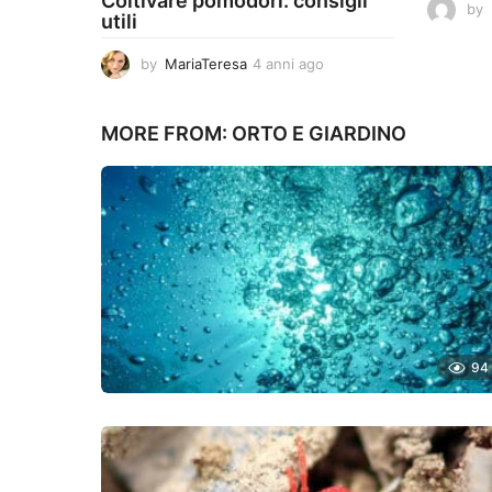
Coltivare pomodori: consigli
by
utili
by
MariaTeresa
4 anni ago
4
a
n
n
MORE FROM:
ORTO E GIARDINO
i
a
g
o
94