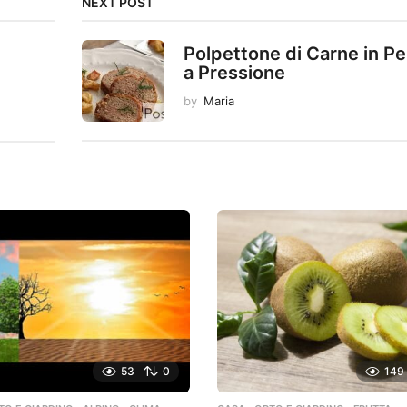
NEXT POST
Polpettone di Carne in Pe
a Pressione
by
Maria
53
0
149