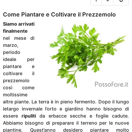
g
i
o
a
Come Piantare e Coltivare il Prezzemolo
g
Siamo arrivati
o
finalmente
nel mese di
marzo,
periodo
ideale per
piantare e
coltivare il
prezzemolo
così come
moltissime
altre piante. La terra è in pieno fermento. Dopo il lungo
letargo invernale l’orto e giardino hanno bisogno di
essere
ripuliti
da erbacce secche e foglie cadute.
Abbiamo bisogno di preparare il terreno per le nuove
piantine. Quest’anno desidero piantare molto