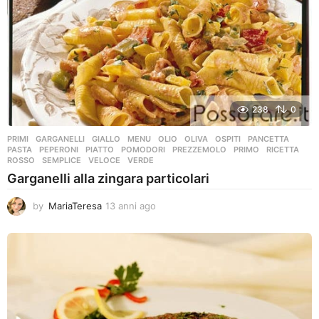
238
0
PRIMI
GARGANELLI
,
GIALLO
,
MENU
,
OLIO
,
OLIVA
,
OSPITI
,
PANCETTA
,
PASTA
,
PEPERONI
,
PIATTO
,
POMODORI
,
PREZZEMOLO
,
PRIMO
,
RICETTA
,
ROSSO
,
SEMPLICE
,
VELOCE
,
VERDE
Garganelli alla zingara particolari
by
MariaTeresa
13 anni ago
1
3
a
n
n
i
a
g
o