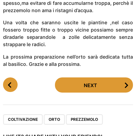
spesso,ma evitare di fare accumularne troppa, perchè il
prezzemolo non ama i ristagni d’acqua.
Una volta che saranno uscite le piantine ,nel caso
fossero troppo fitte o troppo vicine possiamo sempre
diradarle separandole a zolle delicatamente senza
strappare le radici.
La prossima preparazione nell’orto sarà dedicata tutta
al basilico. Grazie e alla prossima.
P
NEXT
o
s
t
P
,
,
a
COLTIVAZIONE
ORTO
PREZZEMOLO
g