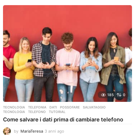
n
n
i
a
g
o
185
0
TECNOLOGIA
,
TELEFONIA
DATI
,
POSSOFARE
,
SALVATAGGIO
,
TECNOLOGIA
,
TELEFONO
,
TUTORIAL
Come salvare i dati prima di cambiare telefono
by
MariaTeresa
3 anni ago
3