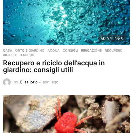
o
94
0
CASA
,
ORTO E GIARDINO
ACQUA
,
CONSIGLI
,
IRRIGAZIONE
,
RECUPERO
,
RICICLO
,
TERRENO
Recupero e riciclo dell’acqua in
giardino: consigli utili
by
Elisa Iorio
4 anni ago
4
a
n
n
i
a
g
o