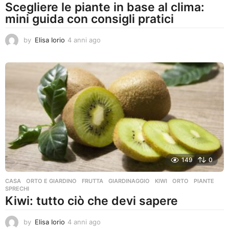
Scegliere le piante in base al clima:
mini guida con consigli pratici
by
Elisa Iorio
4 anni ago
4
a
n
n
i
a
g
o
149
0
CASA
,
ORTO E GIARDINO
FRUTTA
,
GIARDINAGGIO
,
KIWI
,
ORTO
,
PIANTE
,
SPRECHI
Kiwi: tutto ciò che devi sapere
by
Elisa Iorio
4 anni ago
4