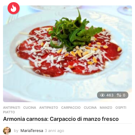
n
n
i
a
g
o
463
0
ANTIPASTI
,
CUCINA
ANTIPASTO
,
CARPACCIO
,
CUCINA
,
MANZO
,
OSPITI
,
PIATTO
Armonia carnosa: Carpaccio di manzo fresco
by
MariaTeresa
3 anni ago
3