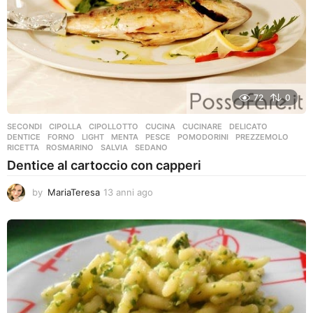
72
0
SECONDI
CIPOLLA
,
CIPOLLOTTO
,
CUCINA
,
CUCINARE
,
DELICATO
,
DENTICE
,
FORNO
,
LIGHT
,
MENTA
,
PESCE
,
POMODORINI
,
PREZZEMOLO
,
RICETTA
,
ROSMARINO
,
SALVIA
,
SEDANO
Dentice al cartoccio con capperi
by
MariaTeresa
13 anni ago
1
3
a
n
n
i
a
g
o