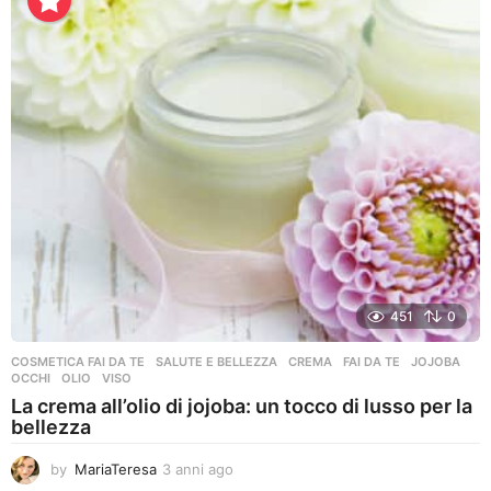
n
i
a
g
o
451
0
COSMETICA FAI DA TE
,
SALUTE E BELLEZZA
CREMA
,
FAI DA TE
,
JOJOBA
,
OCCHI
,
OLIO
,
VISO
La crema all’olio di jojoba: un tocco di lusso per la
bellezza
by
MariaTeresa
3 anni ago
3
a