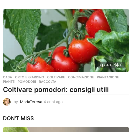
a
n
n
i
a
g
o
43
0
CASA
,
ORTO E GIARDINO
COLTIVARE
,
CONCIMAZIONE
,
PIANTAGIONE
,
PIANTE
,
POMODORI
,
RACCOLTA
Coltivare pomodori: consigli utili
by
MariaTeresa
4 anni ago
4
a
n
DON'T MISS
n
i
a