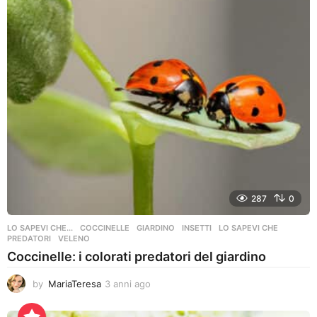
g
o
287
0
LO SAPEVI CHE...
COCCINELLE
,
GIARDINO
,
INSETTI
,
LO SAPEVI CHE
,
PREDATORI
,
VELENO
Coccinelle: i colorati predatori del giardino
by
MariaTeresa
3 anni ago
3
a
n