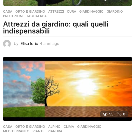
CASA
,
ORTO E GIARDINO
ATTREZZI
,
CURA
,
GIARDINAGGIO
,
GIARDINO
,
PROTEZIONI
,
TAGLIAERBA
Attrezzi da giardino: quali quelli
indispensabili
by
Elisa Iorio
4 anni ago
4
a
n
n
i
a
g
o
53
0
CASA
,
ORTO E GIARDINO
ALPINO
,
CLIMA
,
GIARDINAGGIO
,
MEDITERRANEO
,
PIANTE
,
PIANURA