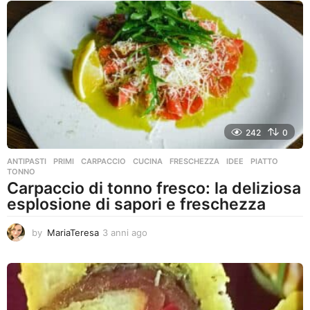
n
i
a
g
o
242
0
ANTIPASTI
,
PRIMI
CARPACCIO
,
CUCINA
,
FRESCHEZZA
,
IDEE
,
PIATTO
,
TONNO
Carpaccio di tonno fresco: la deliziosa
esplosione di sapori e freschezza
by
MariaTeresa
3 anni ago
3
a
n
n
i
a