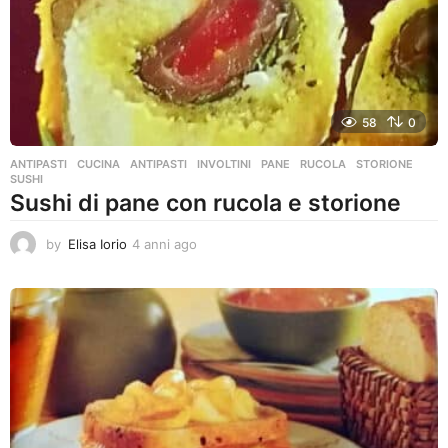
g
o
58
0
ANTIPASTI
,
CUCINA
ANTIPASTI
,
INVOLTINI
,
PANE
,
RUCOLA
,
STORIONE
,
SUSHI
Sushi di pane con rucola e storione
by
Elisa Iorio
4 anni ago
4
a
n
n
i
a
g
o