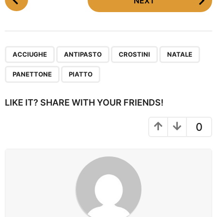
NEXT
o
s
t
P
,
,
,
,
,
a
ACCIUGHE
ANTIPASTO
CROSTINI
NATALE
g
PANETTONE
PIATTO
i
n
LIKE IT? SHARE WITH YOUR FRIENDS!
a
t
0
i
o
n