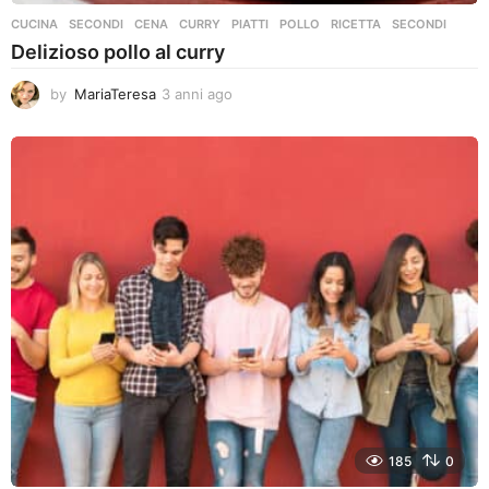
CUCINA
,
SECONDI
CENA
,
CURRY
,
PIATTI
,
POLLO
,
RICETTA
,
SECONDI
Delizioso pollo al curry
by
MariaTeresa
3 anni ago
3
a
n
n
i
a
g
o
185
0