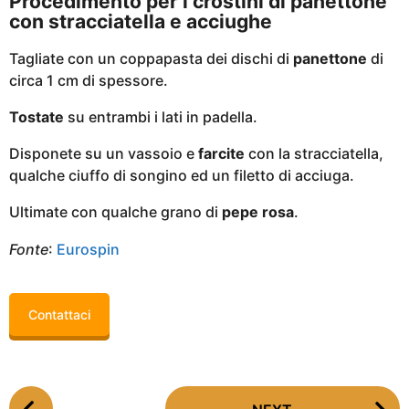
Procedimento per i crostini di panettone
con stracciatella e acciughe
Tagliate con un coppapasta dei dischi di
panettone
di
circa 1 cm di spessore.
Tostate
su entrambi i lati in padella.
Disponete su un vassoio e
farcite
con la stracciatella,
qualche ciuffo di songino ed un filetto di acciuga.
Ultimate con qualche grano di
pepe rosa
.
Fonte
:
Eurospin
Contattaci
P