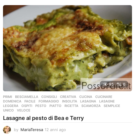
a
n
n
i
a
g
o
95
0
PRIMI
BESCIAMELLA
,
CONSIGLI
,
CREATIVA
,
CUCINA
,
CUCINARE
,
DOMENICA
,
FACILE
,
FORMAGGIO
,
INSOLITA
,
LASAGNA
,
LASAGNE
,
LEGGERA
,
OSPITI
,
PESTO
,
PIATTO
,
RICETTA
,
SCAMORZA
,
SEMPLICE
,
UNICO
,
VELOCE
Lasagne al pesto di Bea e Terry
by
MariaTeresa
12 anni ago
1