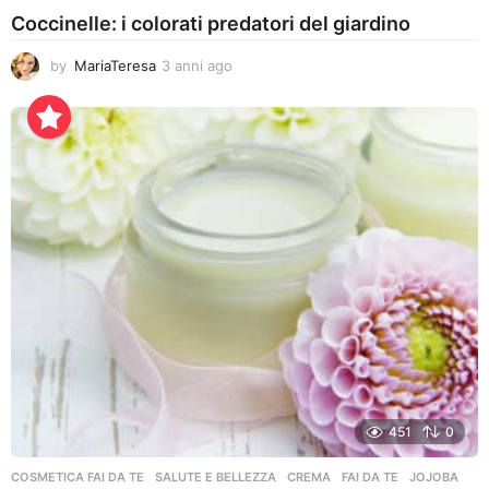
Coccinelle: i colorati predatori del giardino
by
MariaTeresa
3 anni ago
3
a
n
n
i
a
g
o
451
0
COSMETICA FAI DA TE
,
SALUTE E BELLEZZA
CREMA
,
FAI DA TE
,
JOJOBA
,