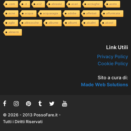
.com
.it
a12
abrasivi
acari
acciughe
aceto
acne
acqua
acquaragia
adobe
affettati
affumicata
aglio
albicocche
albume
albumi
alcalini
alcool
alimenti
Link Utili
Privacy Policy
Cookie Policy
Sito a cura di:
Made Web Solutions
© 2026 - 2013 PossoFare.it -
Tutti i Diritti Riservati