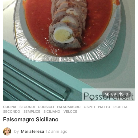
89
0
CUCINA
,
SECONDI
CONSIGLI
,
FALSOMAGRO
,
OSPITI
,
PIATTO
,
RICETTA
,
SECONDO
,
SEMPLICE
,
SICILIANO
,
VELOCE
Falsomagro Siciliano
by
MariaTeresa
12 anni ago
1
2