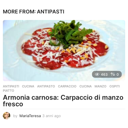
2
a
MORE FROM:
ANTIPASTI
n
n
i
a
g
o
463
0
ANTIPASTI
,
CUCINA
ANTIPASTO
,
CARPACCIO
,
CUCINA
,
MANZO
,
OSPITI
,
PIATTO
Armonia carnosa: Carpaccio di manzo
fresco
by
MariaTeresa
3 anni ago
3
a
n