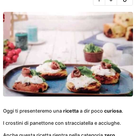
g
i
o
a
g
o
Oggi ti presenteremo una
ricetta
a dir poco
curiosa
.
I crostini di panettone con stracciatella e acciughe.
Anche questa ricetta rientra nella categoria
zero