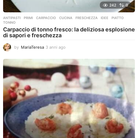
242
0
ANTIPASTI
,
PRIMI
CARPACCIO
,
CUCINA
,
FRESCHEZZA
,
IDEE
,
PIATTO
,
TONNO
Carpaccio di tonno fresco: la deliziosa esplosione
di sapori e freschezza
by
MariaTeresa
3 anni ago
3
a
n
n
i
a
g
o