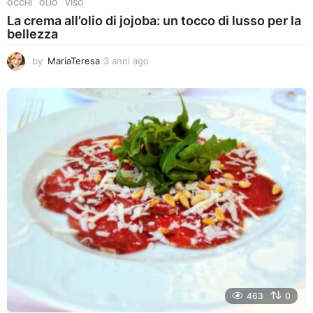
OCCHI
,
OLIO
,
VISO
La crema all’olio di jojoba: un tocco di lusso per la
bellezza
by
MariaTeresa
3 anni ago
3
a
n
n
i
a
g
o
463
0