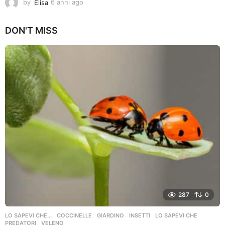
by
Elisa
6 anni ago
6
a
n
DON'T MISS
n
i
a
g
o
287
0
LO SAPEVI CHE...
COCCINELLE
,
GIARDINO
,
INSETTI
,
LO SAPEVI CHE
,
PREDATORI
,
VELENO