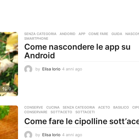
SENZA CATEGORIA
ANDORID
,
APP
,
COME FARE
,
GUIDA
,
NASCO
SMARTPHONE
Come nascondere le app su
Android
by
Elisa Iorio
4 anni ago
4
a
n
n
0
i
a
g
CONSERVE
,
CUCINA
,
SENZA CATEGORIA
ACETO
,
BASILICO
,
CIP
o
CONSERVARE
,
SOTT'ACETO
,
SOTTACETI
Come fare le cipolline sott’ac
by
Elisa Iorio
4 anni ago
4