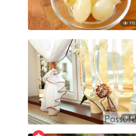
112
44