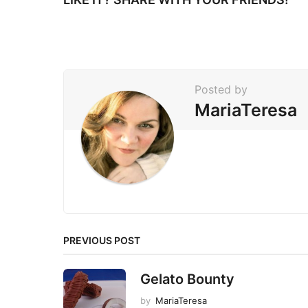
g
i
n
a
t
Posted by
i
MariaTeresa
o
n
PREVIOUS POST
Gelato Bounty
by
MariaTeresa