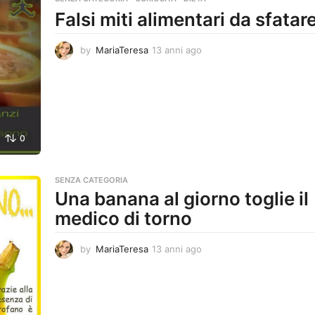
Falsi miti alimentari da sfatar
by
MariaTeresa
13 anni ago
1
3
a
n
n
i
a
0
g
o
SENZA CATEGORIA
Una banana al giorno toglie il
medico di torno
by
MariaTeresa
13 anni ago
1
3
a
n
n