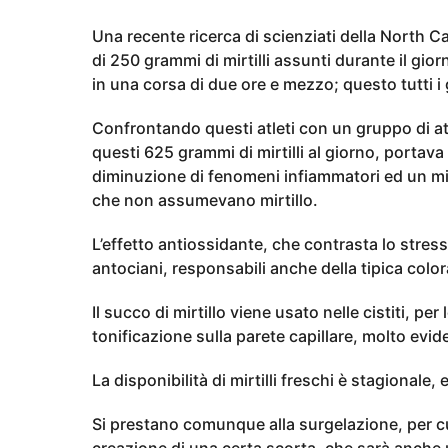
i
a
a
Una recente ricerca di scienziati della North Ca
n
g
di 250 grammi di mirtilli assunti durante il gio
o
n
in una corsa di due ore e mezzo; questo tutti i 
i
a
Confrontando questi atleti con un gruppo di atl
g
questi 625 grammi di mirtilli al giorno, portav
o
diminuzione di fenomeni infiammatori ed un mig
che non assumevano mirtillo.
L’effetto antiossidante, che contrasta lo stress
antociani, responsabili anche della tipica colora
Il succo di mirtillo viene usato nelle cistiti, per 
tonificazione sulla parete capillare, molto eviden
La disponibilità di mirtilli freschi è stagionale,
Si prestano comunque alla surgelazione, per cui 
creazione di una certa scorta, che sarà anche 