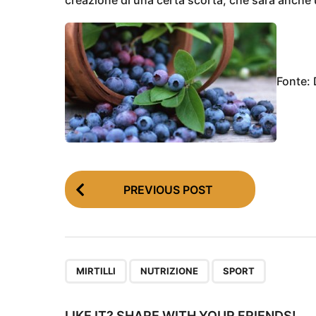
Fonte: 
P
PREVIOUS POST
o
s
t
P
,
,
MIRTILLI
NUTRIZIONE
SPORT
a
LIKE IT? SHARE WITH YOUR FRIENDS!