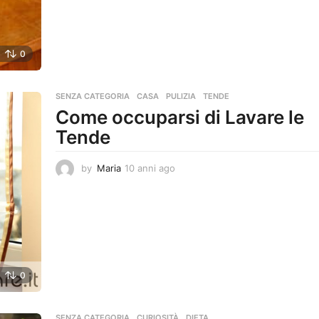
a
n
n
i
0
a
g
o
SENZA CATEGORIA
CASA
,
PULIZIA
,
TENDE
Come occuparsi di Lavare le
Tende
by
Maria
10 anni ago
1
0
a
n
n
i
a
g
0
o
SENZA CATEGORIA
CURIOSITÀ
,
DIETA