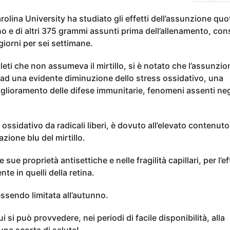
rolina University ha studiato gli effetti dell’assunzione quo
rno e di altri 375 grammi assunti prima dell’allenamento, con
giorni per sei settimane.
eti che non assumeva il mirtillo, si è notato che l’assunzio
a ad una evidente diminuzione dello stress ossidativo, una
lioramento delle difese immunitarie, fenomeni assenti negl
 ossidativo da radicali liberi, è dovuto all’elevato contenuto
zione blu del mirtillo.
le sue proprietà antisettiche e nelle fragilità capillari, per l’ef
te in quelli della retina.
 essendo limitata all’autunno.
si può provvedere, nei periodi di facile disponibilità, alla
una scorta di salute!