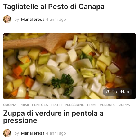
Tagliatelle al Pesto di Canapa
by
MariaTeresa
4 anni ago
4
a
n
n
i
a
g
o
53
0
CUCINA
,
PRIMI
PENTOLA
,
PIATTI
,
PRESSIONE
,
PRIMI
,
VERDURE
,
ZUPPA
Zuppa di verdure in pentola a
pressione
by
MariaTeresa
4 anni ago
4
a