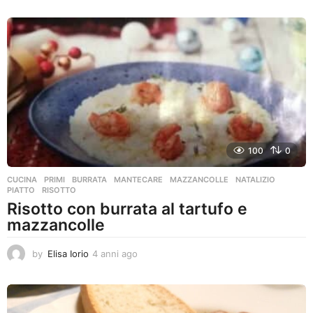
n
n
i
a
g
o
100
0
CUCINA
,
PRIMI
BURRATA
,
MANTECARE
,
MAZZANCOLLE
,
NATALIZIO
,
PIATTO
,
RISOTTO
Risotto con burrata al tartufo e
mazzancolle
by
Elisa Iorio
4 anni ago
4
a
n
n
i