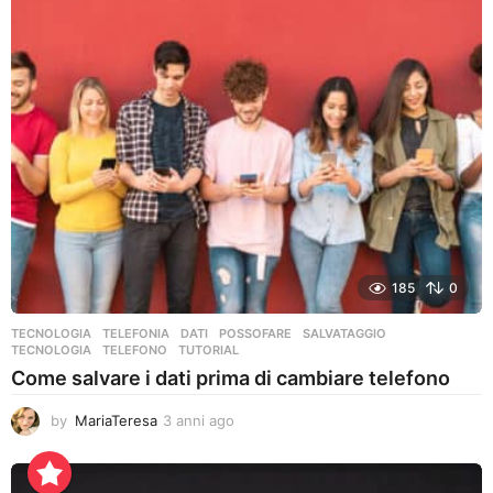
i
a
g
o
185
0
TECNOLOGIA
,
TELEFONIA
DATI
,
POSSOFARE
,
SALVATAGGIO
,
TECNOLOGIA
,
TELEFONO
,
TUTORIAL
Come salvare i dati prima di cambiare telefono
by
MariaTeresa
3 anni ago
3
a
n
n