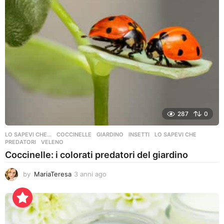
287
0
LO SAPEVI CHE...
COCCINELLE
,
GIARDINO
,
INSETTI
,
LO SAPEVI CHE
,
PREDATORI
,
VELENO
Coccinelle: i colorati predatori del giardino
by
MariaTeresa
3 anni ago
3
a
n
n
i
a