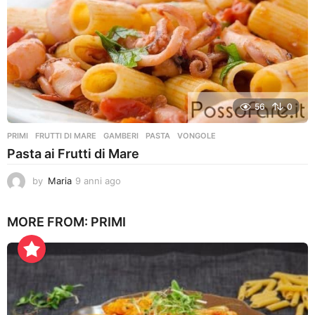
o
56
0
PRIMI
FRUTTI DI MARE
,
GAMBERI
,
PASTA
,
VONGOLE
Pasta ai Frutti di Mare
by
Maria
9 anni ago
9
a
n
MORE FROM:
PRIMI
n
i
a
g
o