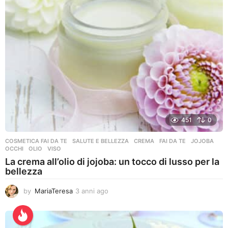
g
o
451
0
COSMETICA FAI DA TE
,
SALUTE E BELLEZZA
CREMA
,
FAI DA TE
,
JOJOBA
,
OCCHI
,
OLIO
,
VISO
La crema all’olio di jojoba: un tocco di lusso per la
bellezza
by
MariaTeresa
3 anni ago
3
a
n
n