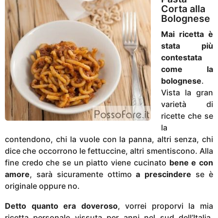
i
Corta alla
a
Bolognese
g
Mai ricetta
è
o
stata più
contestata
come la
bolognese
.
Vista la gran
varietà di
ricette che se
la
contendono, chi la vuole con la panna, altri senza, chi
dice che occorrono le fettuccine, altri smentiscono. Alla
fine credo che se un piatto viene cucinato
bene e con
amore
, sarà sicuramente ottimo
a prescindere
se è
originale oppure no.
Detto quanto era doveroso
, vorrei proporvi la mia
ricetta personale vissuta per anni nel sud dell’Italia,