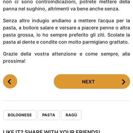
non ci sono controindicazioni, potrete mettere della
panna nel sughino, altrimenti va bene anche senza.
Senza altro indugio andiamo a mettere l’acqua per la
pasta, a bollore salare e versare a piacere penne o altra
pasta grossa, io ho sempre preferito gli ziti. Scolate la
pasta al dente e condite con molto parmigiano grattato.
Grazie della vostra attenzione e come sempre, alla
prossima!
P
NEXT
o
s
t
P
,
,
a
BOLOGNESE
PASTA
RAGÙ
g
i
LIKE IT? SHARE WITH YOUR FRIENDS!