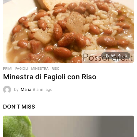
a
g
o
85
0
PRIMI
FAGIOLI
,
MINESTRA
,
RISO
Minestra di Fagioli con Riso
by
Maria
9 anni ago
8
a
n
DON'T MISS
n
i
a
g
o