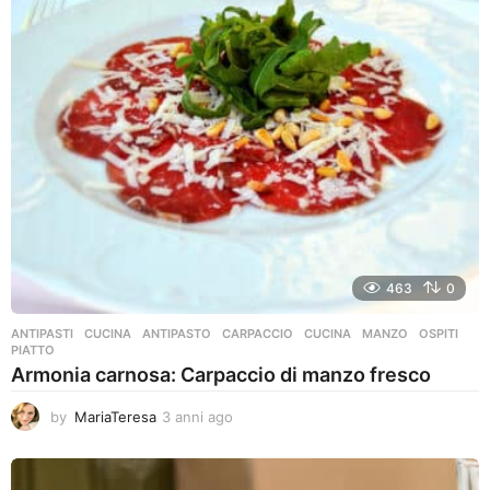
i
a
g
o
463
0
ANTIPASTI
,
CUCINA
ANTIPASTO
,
CARPACCIO
,
CUCINA
,
MANZO
,
OSPITI
,
PIATTO
Armonia carnosa: Carpaccio di manzo fresco
by
MariaTeresa
3 anni ago
3
a
n
n