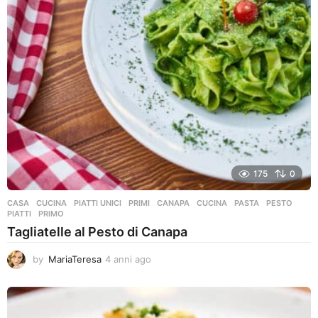
175
0
CASA
,
CUCINA
,
PIATTI UNICI
,
PRIMI
CANAPA
,
CUCINA
,
PASTA
,
PESTO
,
PIATTI
,
PRIMO
Tagliatelle al Pesto di Canapa
by
MariaTeresa
4 anni ago
4
a
n
n
i