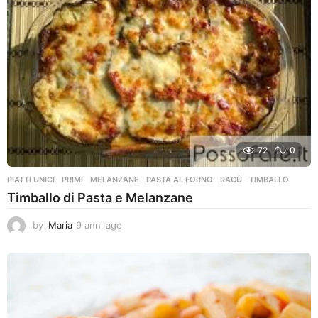
i
a
g
o
72
0
PIATTI UNICI
,
PRIMI
MELANZANE
,
PASTA AL FORNO
,
RAGÙ
,
TIMBALLO
Timballo di Pasta e Melanzane
by
Maria
9 anni ago
9
a
n
n
i
a
g