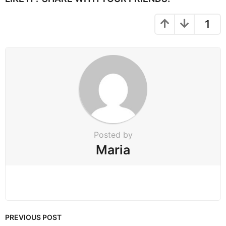
n
a
1
t
i
o
n
Posted by
Maria
PREVIOUS POST