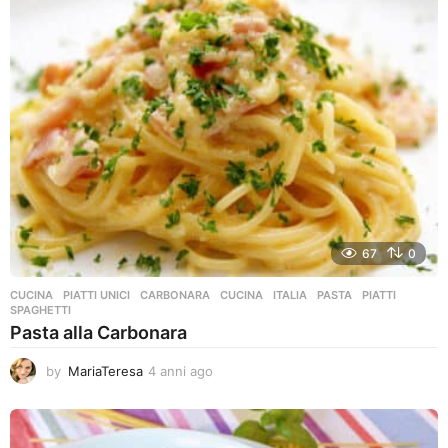
a
g
o
67
0
CUCINA
,
PIATTI UNICI
CARBONARA
,
CUCINA
,
ITALIA
,
PASTA
,
PIATTI
,
SPAGHETTI
Pasta alla Carbonara
by
MariaTeresa
4 anni ago
4
a
n
n
i