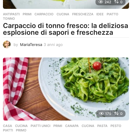
242
0
ANTIPASTI
,
PRIMI
CARPACCIO
,
CUCINA
,
FRESCHEZZA
,
IDEE
,
PIATTO
,
TONNO
Carpaccio di tonno fresco: la deliziosa
esplosione di sapori e freschezza
by
MariaTeresa
3 anni ago
3
a
n
n
i
a
g
o
175
0
CASA
,
CUCINA
,
PIATTI UNICI
,
PRIMI
CANAPA
,
CUCINA
,
PASTA
,
PESTO
,
PIATTI
,
PRIMO