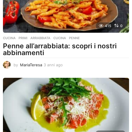
415
0
CUCINA
,
PRIMI
ARRABBIATA
,
CUCINA
,
PENNE
Penne all’arrabbiata: scopri i nostri
abbinamenti
by
MariaTeresa
3 anni ago
3
a
n
n
i
a
g
o