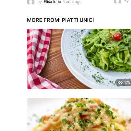
by
by
Elisa Iorio
4 anni ago
4
a
n
n
MORE FROM:
PIATTI UNICI
i
a
g
o
175