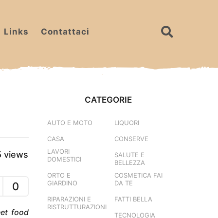
Links
Contattaci
CATEGORIE
AUTO E MOTO
LIQUORI
CASA
CONSERVE
LAVORI
5
views
SALUTE E
DOMESTICI
BELLEZZA
ORTO E
COSMETICA FAI
GIARDINO
DA TE
0
RIPARAZIONI E
FATTI BELLA
RISTRUTTURAZIONI
eet food
TECNOLOGIA