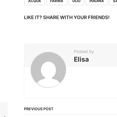
P
ACQUA
FARINA
OLIO
PIADINA
S
a
g
LIKE IT? SHARE WITH YOUR FRIENDS!
i
n
a
t
Posted by
i
Elisa
o
n
PREVIOUS POST