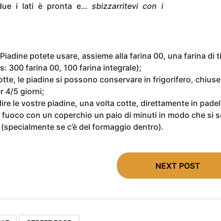
due i lati è pronta e…
sbizzarritevi con i
Piadine potete usare, assieme alla farina 00, una farina di t
es: 300 farina 00, 100 farina integrale);
tte, le piadine si possono conservare in frigorifero, chiuse
r 4/5 giorni;
re le vostre piadine, una volta cotte, direttamente in padel
l fuoco con un coperchio un paio di minuti in modo che si sc
 (specialmente se c’è del formaggio dentro).
NEXT POST
,