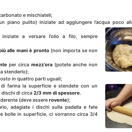
bicarbonato e mischiateli;
un piano pulito) iniziate ad aggiungere l’acqua poco all
niziate a versare l’olio a filo, sempre
iù alle mani è pronto
(non importa se non
nte
per circa
mezz’ora
(potete anche non
 a stenderlo);
osto in quattro parti uguali;
di farina la superficie e stendete con un
 dischi di circa
2/3 mm di spessore
.
 aderente (deve essere
rovente
);
io, adagiate i dischi sulla padella e fate
 bolle in superficie, ci vorranno circa 3/4