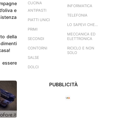
ampagne
CUCINA
INFORMATICA
’oliva e
ANTIPASTI
TELEFONIA
sistenza
PIATTI UNICI
LO SAPEVI CHE…
PRIMI
MECCANICA ED
to della
SECONDI
ELETTRONICA
ndimenti
CONTORNI
RICICLO E NON
casa!
SOLO
SALSE
ò essere
DOLCI
PUBBLICITÀ