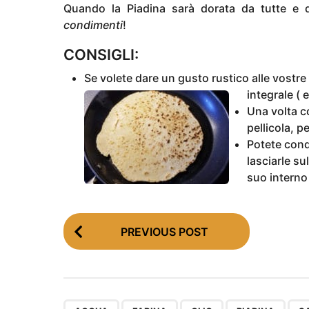
Quando la Piadina sarà dorata da tutte e 
condimenti
!
CONSIGLI:
Se volete dare un gusto rustico alle vostre 
integrale ( 
Una volta co
pellicola, pe
Potete condi
lasciarle su
suo interno
P
PREVIOUS POST
o
s
t
,
,
,
,