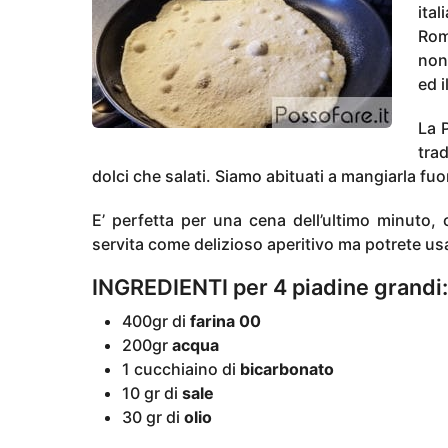
o
ita
n
Rom
i
non
a
ed 
g
o
La 
tra
dolci che salati. Siamo abituati a mangiarla fu
E’ perfetta per una cena dell’ultimo minuto
servita come delizioso aperitivo ma potrete us
INGREDIENTI per 4 piadine grandi:
400gr di
farina 00
200gr
acqua
1 cucchiaino di
bicarbonato
10 gr di
sale
30 gr di
olio