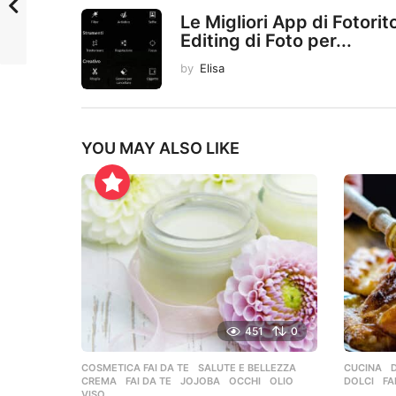
Le Migliori App di Fotori
Editing di Foto per...
by
Elisa
YOU MAY ALSO LIKE
451
0
COSMETICA FAI DA TE
,
SALUTE E BELLEZZA
CUCINA
,
CREMA
,
FAI DA TE
,
JOJOBA
,
OCCHI
,
OLIO
,
DOLCI
,
FA
VISO