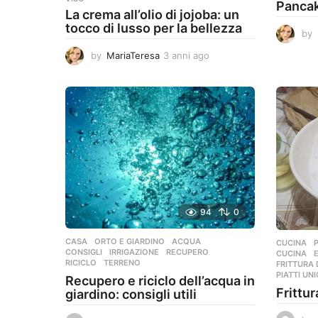
Pancak
La crema all’olio di jojoba: un
tocco di lusso per la bellezza
by
by
MariaTeresa
3 anni ago
3
a
n
n
i
a
g
o
94
0
CASA
,
ORTO E GIARDINO
ACQUA
,
CUCINA
,
CONSIGLI
,
IRRIGAZIONE
,
RECUPERO
,
CUCINA
,
RICICLO
,
TERRENO
FRITTURA 
PIATTI UNI
Recupero e riciclo dell’acqua in
Frittur
giardino: consigli utili