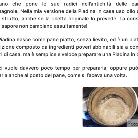
liano che pone le sue radici nell’antichità delle c
agnole. Nella mia versione della Piadina in casa uso olio d
 strutto, anche se la ricetta originale lo prevede. La con
il sapore non cambiano assultamente!
Piadina nasce come pane piatto, senza lievito, ed è un piat
dizione composto da ingredienti poveri abbinabili sia a co
ori di casa, ma è semplice e veloce preparare una Piadina in 
, ci vuole davvero poco tempo per prepararla, oppure pu
arla anche al posto del pane, come si faceva una volta.