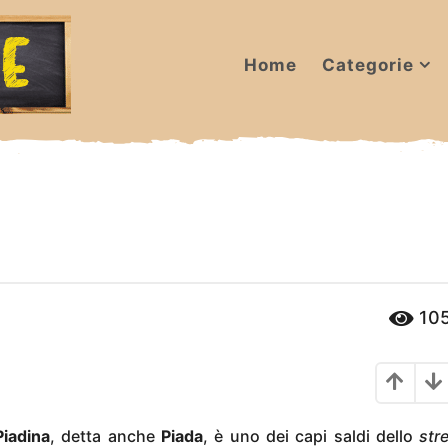
Home
Categorie
10
Piadina
, detta anche
Piada
, è uno dei capi saldi dello
str