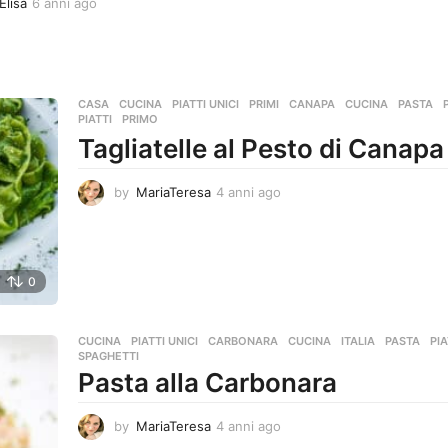
Elisa
6 anni ago
6
a
a
n
n
n
n
i
i
a
a
g
CASA
,
CUCINA
,
PIATTI UNICI
,
PRIMI
CANAPA
,
CUCINA
,
PASTA
,
g
o
PIATTI
,
PRIMO
o
Tagliatelle al Pesto di Canapa
by
MariaTeresa
4 anni ago
4
a
n
n
i
0
a
g
o
CUCINA
,
PIATTI UNICI
CARBONARA
,
CUCINA
,
ITALIA
,
PASTA
,
PIA
SPAGHETTI
Pasta alla Carbonara
by
MariaTeresa
4 anni ago
4
a