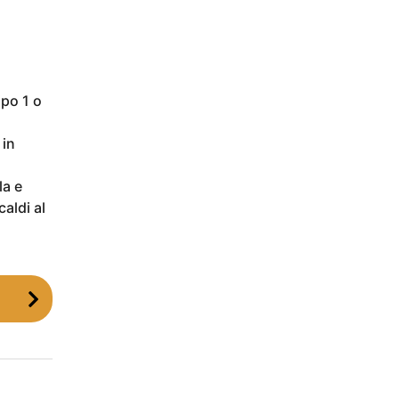
ipo 1 o
 in
la e
aldi al