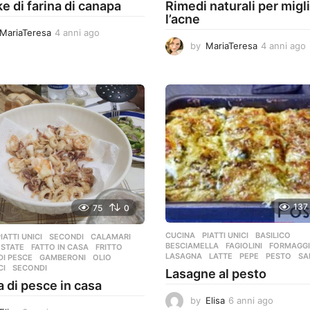
e di farina di canapa
Rimedi naturali per migl
l’acne
MariaTeresa
4 anni ago
4
a
by
MariaTeresa
4 anni ago
n
n
i
a
i
g
o
137
75
0
CUCINA
,
PIATTI UNICI
BASILICO
,
PIATTI UNICI
,
SECONDI
CALAMARI
,
BESCIAMELLA
,
FAGIOLINI
,
FORMAGG
ESTATE
,
FATTO IN CASA
,
FRITTO
,
LASAGNA
,
LATTE
,
PEPE
,
PESTO
,
SA
DI PESCE
,
GAMBERONI
,
OLIO
,
CI
,
SECONDI
Lasagne al pesto
a di pesce in casa
by
Elisa
6 anni ago
4